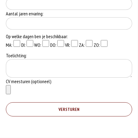
Aantal jaren ervaring:
Op welke dagen ben je beschikbaar:
MA:
DI:
WO:
DO:
VR:
ZA:
ZO:
Toelichting:
CV meesturen (optioneel)